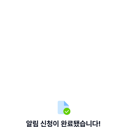
콘
텐
츠
로
바
로
가
기